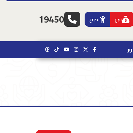
19450
تبرع
تطوع
ر