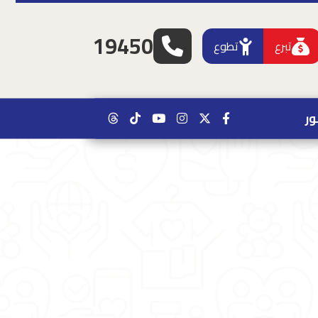
19450
تبرع
تطوع
ر