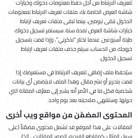
لتعريف الارتباط من أجل حفظ معلومات دخولك وخيارات
شاشة العرض الخاصة بك. ملفات تعريف الارتباط لمعلومات
الدخول تبقى ليومين، بينما تبقى ملفات تعريف ارتباط
خيارات شاشة العرض لمدة سنة. سيستمر تسجيل دخولك
طيلة أسبوعين عندما تختار “تذكرني”، وإذا قمت بتسجيل
خروجك من الحساب، سيتم حذف ملفات تعريف ارتباط
تسجيل الدخول.
سيُحفظ ملف إضافي لتعريف الارتباط في مستعرضك إذا
قمت بتحرير أو نشر مقال. وهذا الملف لايتضمن أي بيانات
شخصية فكل ما في الأمر أنه يشير إلى معرّف المقالة التي
حررتها. وستنتهي صلاحيته بعد يوم واحد.
المحتوى المضمّن من مواقع ويب أخرى
المقالات على هذا الموقع قد تشمل محتوى مضمّناً (على
سبيل المثال: كمقاطع الفيديو، الصور، المقالات .. الخ).