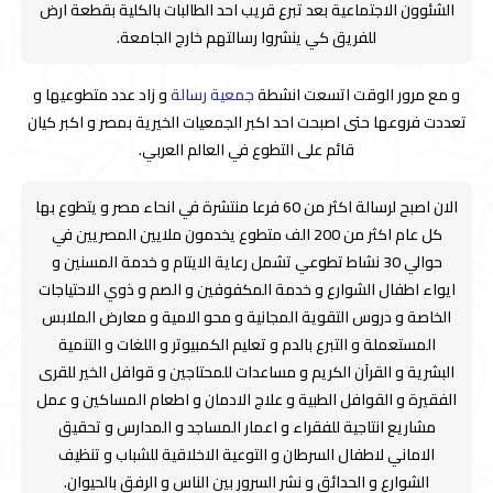
الشئوون الاجتماعية بعد تبرع قريب احد الطالبات بالكلية بقطعة ارض
للفريق كي ينشروا رسالتهم خارج الجامعة.
و مع مرور الوقت اتسعت انشطة
جمعية رسالة
و زاد عدد متطوعيها و
تعددت فروعها حتى اصبحت احد اكبر الجمعيات الخيرية بمصر و اكبر كيان
قائم على التطوع في العالم العربي.
الان اصبح لرسالة اكثر من 60 فرعا منتشرة في انحاء مصر و يتطوع بها
كل عام اكثر من 200 الف متطوع يخدمون ملايين المصريين في
حوالي 30 نشاط تطوعي تشمل رعاية الايتام و خدمة المسنين و
ايواء اطفال الشوارع و خدمة المكفوفين و الصم و ذوي الاحتياجات
الخاصة و دروس التقوية المجانية و محو الامية و معارض الملابس
المستعملة و التبرع بالدم و تعليم الكمبيوتر و اللغات و التنمية
البشرية و القرآن الكريم و مساعدات للمحتاجين و قوافل الخير للقرى
الفقيرة و القوافل الطبية و علاج الادمان و اطعام المساكين و عمل
مشاريع انتاجية للفقراء و اعمار المساجد و المدارس و تحقيق
الاماني لاطفال السرطان و التوعية الاخلاقية للشباب و تنظيف
الشوارع و الحدائق و نشر السرور بين الناس و الرفق بالحيوان.