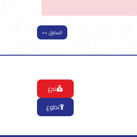
السابق >>
تبرع
تطوع