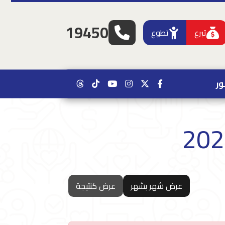
19450
تبرع
تطوع
ر
عرض شهر بشهر
عرض كنتيجة