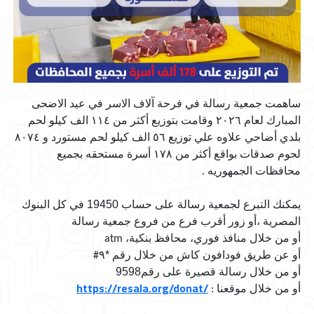
ساهمت جمعية رسالة في فرحة آلاف الاسر في عيد الاضحى
المبارك لعام ٢٠٢٦ وقامت بتوزيع أكثر من ١١٤ الف كيلو لحم
بلدي أضاحي علاوه علي توزيع ٥٦ الف كيلو لحم مستورد و ٨٠٧٤
لحوم صدقات بواقع أكثر من ١٧٨ أسرة مستحقه بجميع
محافظات الجمهوريه
.
يمكنك التبرع لجمعية رسالة على حساب 19450 في كل البنوك
المصرية ،أو زور أقرب فرع من فروع جمعية رسالة
أو من خلال منافذ فوري، محافظ بنكية،
atm
أو عن طريق فودافون كاش من خلال رقم *٩
#
أو من خلال رسالة قصيرة على رقم9598
https://resala.org/donat/
أو من خلال موقعنا
: